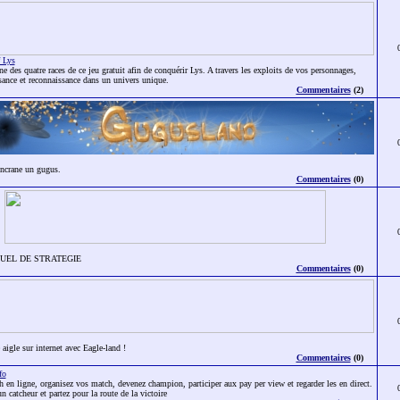
 Lys
e des quatre races de ce jeu gratuit afin de conquérir Lys. A travers les exploits de vos personnages,
ance et reconnaissance dans un univers unique.
Commentaires
(2)
incrane un gugus.
Commentaires
(0)
TUEL DE STRATEGIE
Commentaires
(0)
 aigle sur internet avec Eagle-land !
Commentaires
(0)
fo
h en ligne, organisez vos match, devenez champion, participer aux pay per view et regarder les en direct.
n catcheur et partez pour la route de la victoire