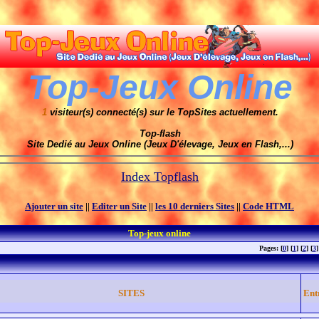
Top-Jeux Online
1
visiteur(s) connecté(s) sur le TopSites actuellement.
Top-flash
Site Dedié au Jeux Online (Jeux D'élevage, Jeux en Flash,...)
Index Topflash
Ajouter un site
||
Editer un Site
||
les 10 derniers Sites
||
Code HTML
Top-jeux online
Pages: [
0
] [
1
] [
2
] [
3
]
SITES
Ent