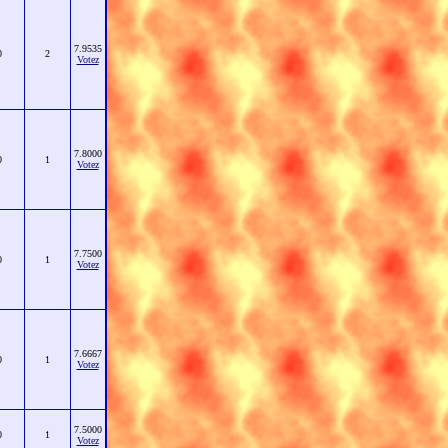
7.9535
0
2
Votez
7.8000
0
1
Votez
7.7500
0
1
Votez
7.6667
0
1
Votez
7.5000
0
1
Votez