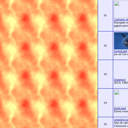
61
Conquest of
Rejoignez un
gagnez puiss
62
GugusLand
jeu où l'on 
63
Strategogi
JEUX VIR
64
Eagle-land
Elevez votre
wrestling-in
Jeux de catc
65
Choisissez u