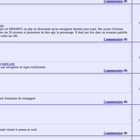
Commentaires
(0)
rps
orps est MMORPG en php ne nécessitant qu'un navigateur Internet pour jouer. Des points d'actions
es les 20 minutes et permettent de faire agir le personnage. Il était une fois dans un royaume paisible
e reine qui dés
Commentaires
(0)
er-game.com
 par navigateur en ligne multijoueur
Commentaires
(0)
tuel d'animaux de compagnie
Commentaires
(0)
nard virtuel et prenez en soin!
Commentaires
(0)