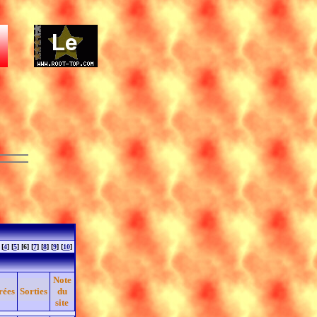
 [
4
] [
5
] [6] [
7
] [
8
] [
9
] [
10
]
Note
rées
Sorties
du
site