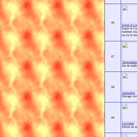
66
Esprit et Co
Esprit et C
tombent tout
un roi et un
67
Thegodfath
Jeu de mafia
68
AnimaZoo
Élevage vir
69
FoxVallée
Elevez un re