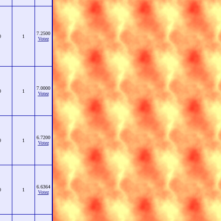
7.2500
0
1
Votez
7.0000
0
1
Votez
6.7200
0
1
Votez
6.6364
0
1
Votez